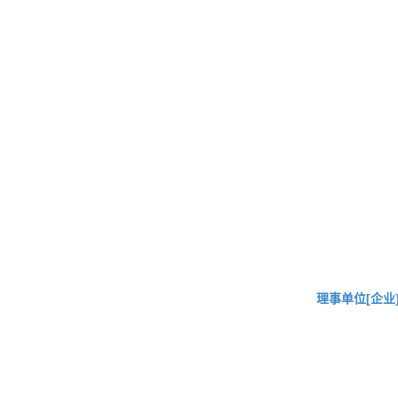
理事单位[企业